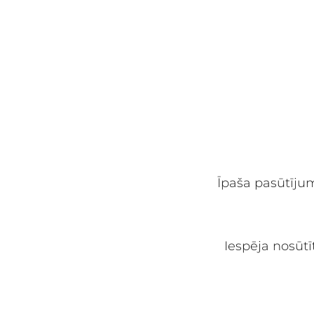
Īpaša pasūtījum
Iespēja nosūtī