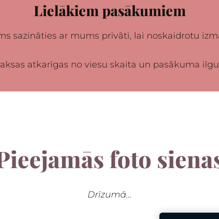
Lielākiem pasākumiem
s sazināties ar mums privāti, lai noskaidrotu izm
aksas atkarīgas no viesu skaita un pasākuma ilg
Pieejamās foto siena
Drīzumā...