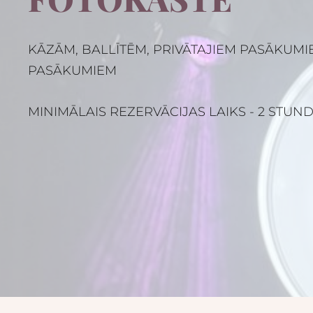
KĀZĀM, BALLĪTĒM, PRIVĀTAJIEM PASĀKUMI
PASĀKUMIEM
MINIMĀLAIS REZERVĀCIJAS LAIKS - 2 STUN