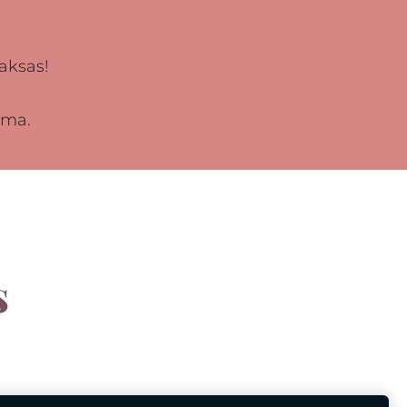
aksas!
uma.
s