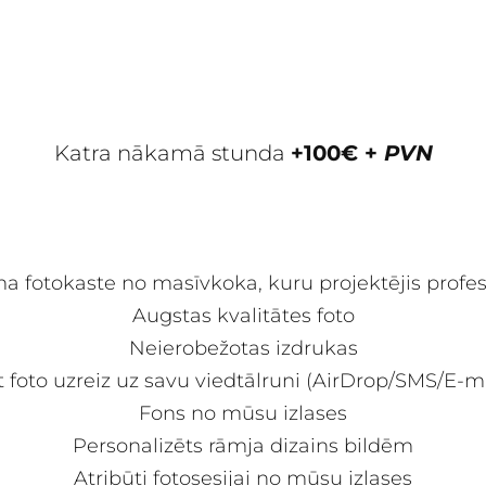
Katra nākamā stunda
+100
€ +
PVN
a fotokaste no masīvkoka, kuru projektējis profes
Augstas kvalitātes foto
Neierobežotas izdrukas
t foto uzreiz uz savu viedtālruni (AirDrop/SMS/E
Fons no mūsu izlases
Personalizēts rāmja dizains bildēm
Atribūti fotosesijai no mūsu izlases