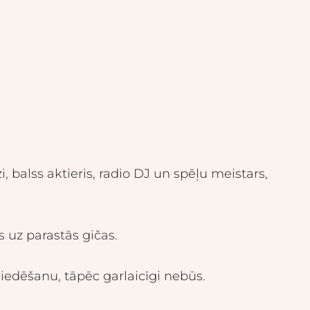
balss aktieris, radio DJ un spēļu meistars,
s uz parastās gičas.
edēšanu, tāpēc garlaicīgi nebūs.