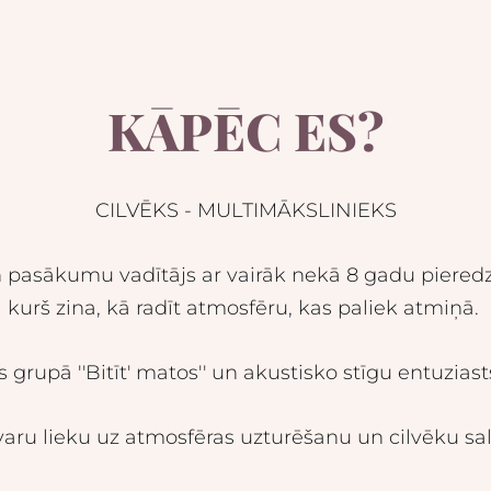
KĀPĒC ES?
CILVĒKS - MULTIMĀKSLINIEKS
pasākumu vadītājs ar vairāk nekā 8 gadu pieredzi, 
kurš zina, kā radīt atmosfēru, kas paliek atmiņā.
 grupā ''Bitīt' matos'' un akustisko stīgu entuziast
ru lieku uz atmosfēras uzturēšanu un cilvēku sali