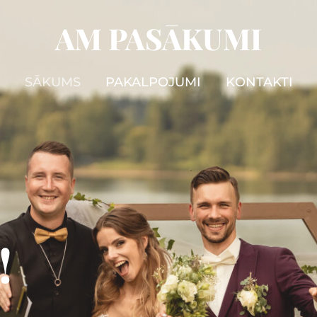
AM PASĀKUMI
SĀKUMS
PAKALPOJUMI
KONTAKTI
!