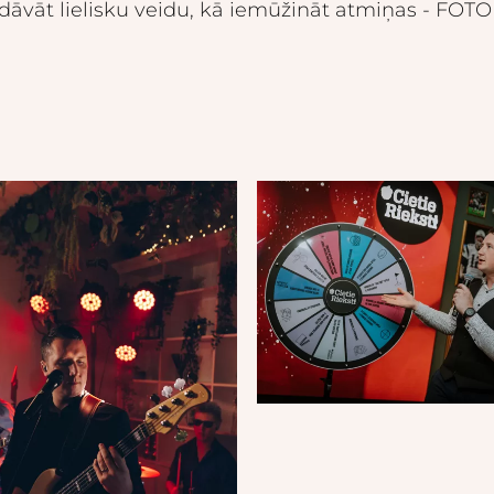
edāvāt lielisku veidu, kā iemūžināt atmiņas - FO