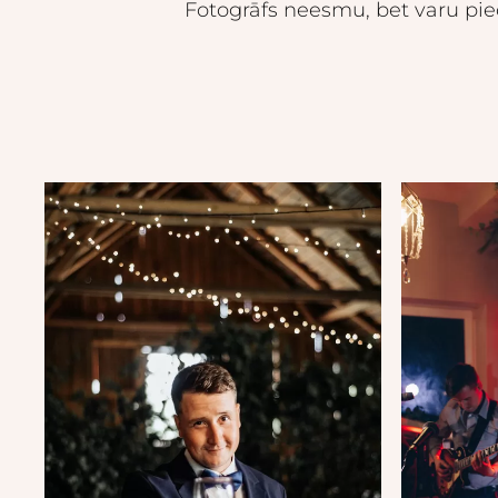
Fotogrāfs neesmu, bet varu pi