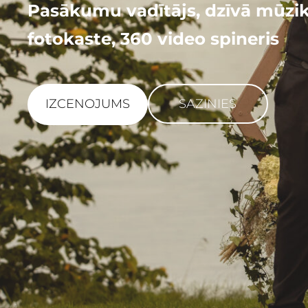
Pasākumu vadītājs, dzīvā mūzik
fotokaste, 360 video spineris
​SAZINIES​
​IZCENOJUMS​